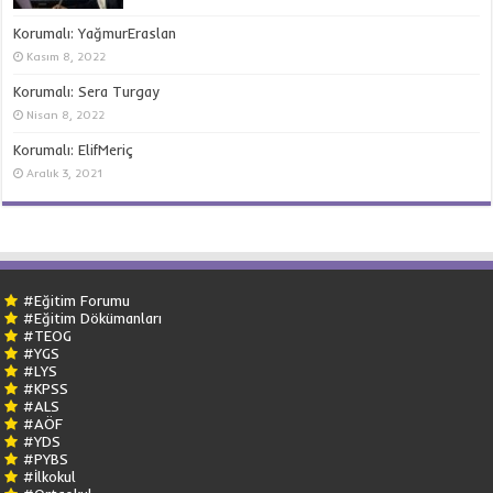
Korumalı: YağmurEraslan
Kasım 8, 2022
Korumalı: Sera Turgay
Nisan 8, 2022
Korumalı: ElifMeriç
Aralık 3, 2021
#Eğitim Forumu
#Eğitim Dökümanları
#TEOG
#YGS
#LYS
#KPSS
#ALS
#AÖF
#YDS
#PYBS
#İlkokul