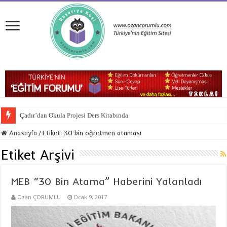
Çadır’dan Okula Projesi Ders Kitabında
Anasayfa
/
Etiket:
30 bin öğretmen ataması
Etiket Arşivi
MEB “30 Bin Atama” Haberini Yalanladı
Ozan ÇORUMLU
Ocak 9, 2017