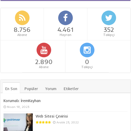
8.756
4.461
352
Abone
Hayran
Takipçi
2.890
0
Abone
Takipçi
En Son
Popüler
Yorum
Etiketler
Korumalı: İremKayhan
Nisan 18, 2023
Web Sitesi Çevirisi
Aralık 23, 2022