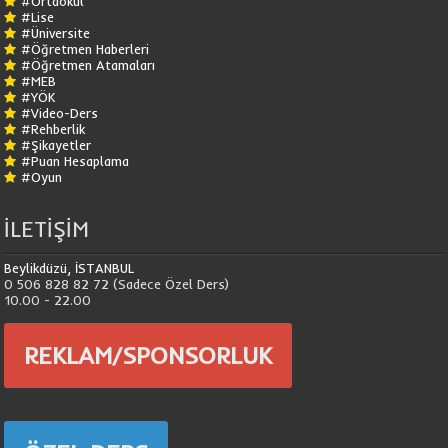
#Ortaokul
#Lise
#Üniversite
#Öğretmen Haberleri
#Öğretmen Atamaları
#MEB
#YÖK
#Video-Ders
#Rehberlik
#Şikayetler
#Puan Hesaplama
#Oyun
İLETİŞİM
Beylikdüzü, İSTANBUL
0 506 828 82 72 (Sadece Özel Ders)
10.00 - 22.00
REKLAM/SPONSORLUK