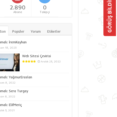
GÖRÜŞ BİLDİR
2.890
0
Abone
Takipçi
 Son
Popüler
Yorum
Etiketler
malı: İremKayhan
san 18, 2023
Web Sitesi Çevirisi
Aralık 23, 2022
umalı: YağmurEraslan
sım 8, 2022
malı: Sera Turgay
san 8, 2022
malı: ElifMeriç
alık 3, 2021