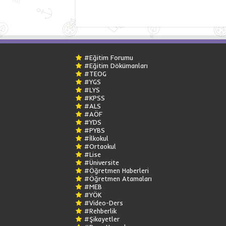
#Eğitim Forumu
#Eğitim Dökümanları
#TEOG
#YGS
#LYS
#KPSS
#ALS
#AÖF
#YDS
#PYBS
#İlkokul
#Ortaokul
#Lise
#Üniversite
#Öğretmen Haberleri
#Öğretmen Atamaları
#MEB
#YÖK
#Video-Ders
#Rehberlik
#Şikayetler