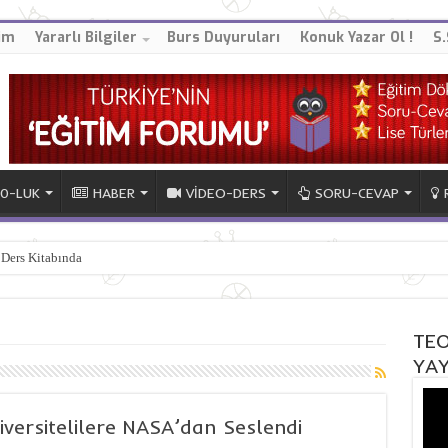
im
Yararlı Bilgiler
Burs Duyuruları
Konuk Yazar Ol !
S.
10-LUK
HABER
VİDEO-DERS
SORU-CEVAP
 Ders Kitabında
TEO
YAY
niversitelilere NASA’dan Seslendi