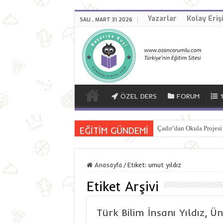
Yazarlar
Kolay Eriş
SALI , MART 31 2026
ÖZEL DERS
FORUM
EĞİTİM GÜNDEMİ
Çadır’dan Okula Projesi
Anasayfa
/
Etiket:
umut yıldız
Etiket Arşivi
Türk Bilim İnsanı Yıldız, Ü