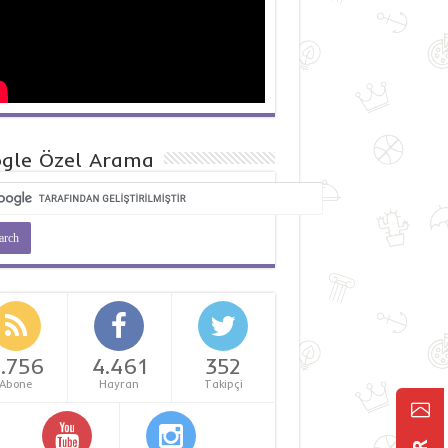
gle Özel Arama
.756
4.461
352
Abone
Hayran
Takipçi