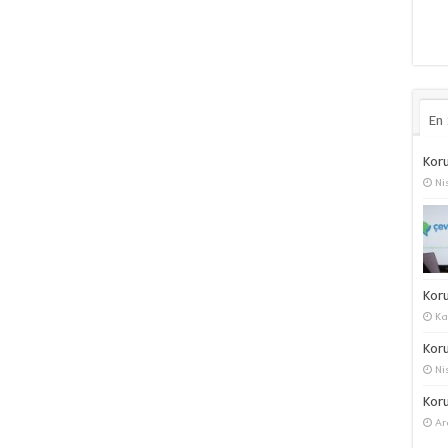
En
Koru
Ni
Kor
Ka
Koru
Ni
Koru
Ar