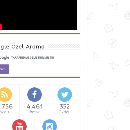
gle Özel Arama
.756
4.461
352
Abone
Hayran
Takipçi