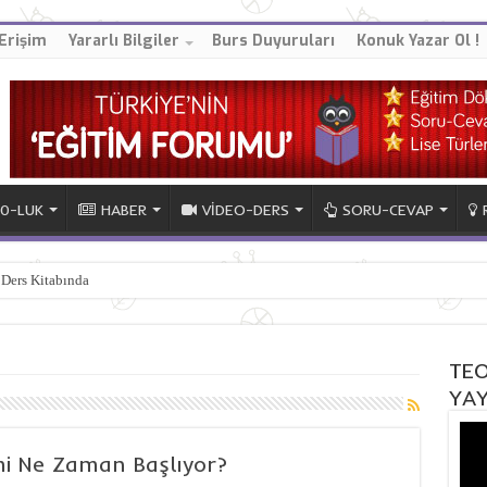
Erişim
Yararlı Bilgiler
Burs Duyuruları
Konuk Yazar Ol !
10-LUK
HABER
VİDEO-DERS
SORU-CEVAP
 Ders Kitabında
TEO
YAY
i Ne Zaman Başlıyor?