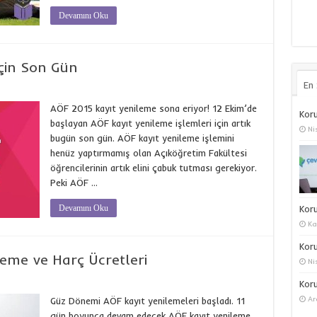
Devamını Oku
çin Son Gün
En
AÖF 2015 kayıt yenileme sona eriyor! 12 Ekim’de
Koru
başlayan AÖF kayıt yenileme işlemleri için artık
Ni
bugün son gün. AÖF kayıt yenileme işlemini
henüz yaptırmamış olan Açıköğretim Fakültesi
öğrencilerinin artık elini çabuk tutması gerekiyor.
Peki AÖF …
Devamını Oku
Kor
Ka
Koru
eme ve Harç Ücretleri
Ni
Koru
Ar
Güz Dönemi AÖF kayıt yenilemeleri başladı. 11
gün boyunca devam edecek AÖF kayıt yenileme