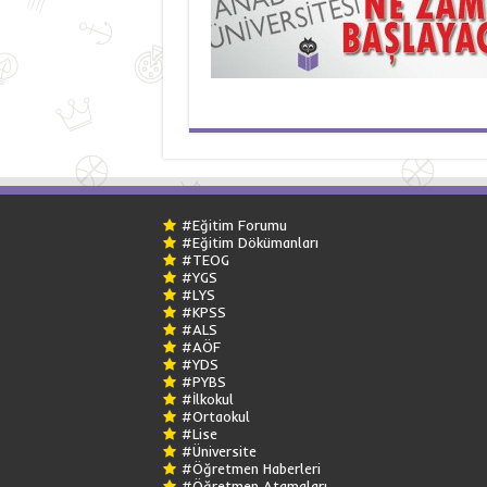
#Eğitim Forumu
#Eğitim Dökümanları
#TEOG
#YGS
#LYS
#KPSS
#ALS
#AÖF
#YDS
#PYBS
#İlkokul
#Ortaokul
#Lise
#Üniversite
#Öğretmen Haberleri
#Öğretmen Atamaları