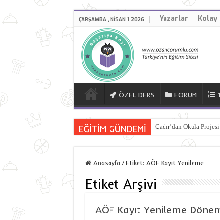
Yazarlar
Kolay 
ÇARŞAMBA , NISAN 1 2026
ÖZEL DERS
FORUM
EĞİTİM GÜNDEMİ
Çadır’dan Okula Projesi
Anasayfa
/
Etiket:
AÖF Kayıt Yenileme
Etiket Arşivi
AÖF Kayıt Yenileme Dönem