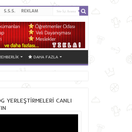
S.S.S.
REKLAM
REHBERLİK
DAHA FAZLA
G YERLEŞTİRMELERİ CANLI
IN