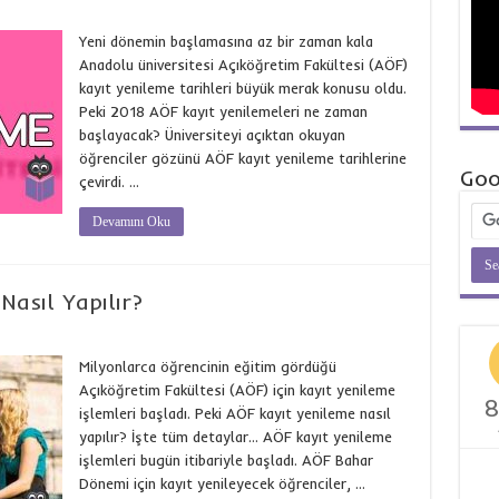
Yeni dönemin başlamasına az bir zaman kala
Anadolu üniversitesi Açıköğretim Fakültesi (AÖF)
kayıt yenileme tarihleri büyük merak konusu oldu.
Peki 2018 AÖF kayıt yenilemeleri ne zaman
başlayacak? Üniversiteyi açıktan okuyan
öğrenciler gözünü AÖF kayıt yenileme tarihlerine
Goo
çevirdi. …
Devamını Oku
Nasıl Yapılır?
Milyonlarca öğrencinin eğitim gördüğü
Açıköğretim Fakültesi (AÖF) için kayıt yenileme
8
işlemleri başladı. Peki AÖF kayıt yenileme nasıl
yapılır? İşte tüm detaylar… AÖF kayıt yenileme
işlemleri bugün itibariyle başladı. AÖF Bahar
Dönemi için kayıt yenileyecek öğrenciler, …