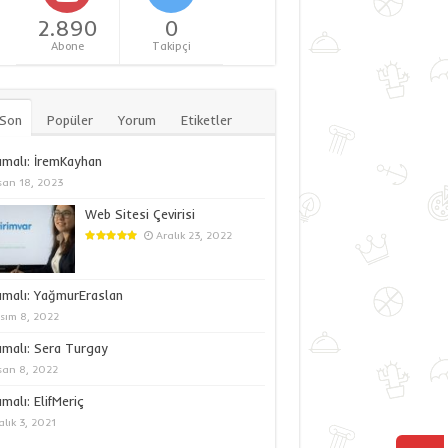
2.890
0
Abone
Takipçi
 Son
Popüler
Yorum
Etiketler
malı: İremKayhan
san 18, 2023
Web Sitesi Çevirisi
Aralık 23, 2022
umalı: YağmurEraslan
sım 8, 2022
malı: Sera Turgay
san 8, 2022
malı: ElifMeriç
alık 3, 2021