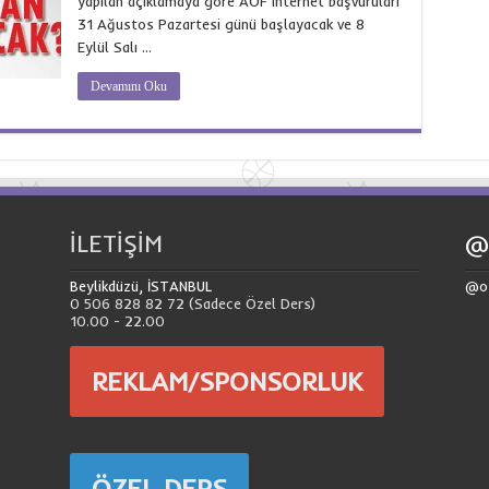
yapılan açıklamaya göre AÖF internet başvuruları
31 Ağustos Pazartesi günü başlayacak ve 8
Eylül Salı …
Devamını Oku
İLETİŞİM
@
Beylikdüzü, İSTANBUL
@o
0 506 828 82 72 (Sadece Özel Ders)
10.00 - 22.00
REKLAM/SPONSORLUK
ÖZEL DERS